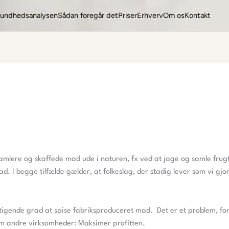
undhedsanalysen
Sådan foregår det
Priser
Erhverv
Om os
Kontakt
mlere og skaffede mad ude i naturen, fx ved at jage og samle frugt.
d. I begge tilfælde gælder, at folkeslag, der stadig lever som vi gjo
 i stigende grad at spise fabriksproduceret mad. Det er et problem, 
m andre virksomheder: Maksimer profitten.