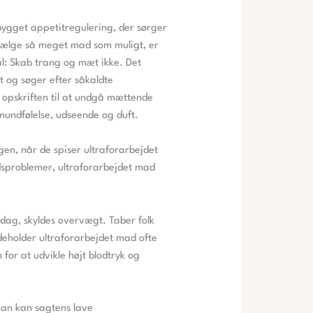
bygget appetitregulering, der sørger
t sælge så meget mad som muligt, er
l: Skab trang og mæt ikke. Det
 og søger efter såkaldte
opskriften til at undgå mættende
mundfølelse, udseende og duft.
gen, når de spiser ultraforarbejdet
edsproblemer, ultraforarbejdet mad
 dag, skyldes overvægt. Taber folk
ndeholder ultraforarbejdet mad ofte
for at udvikle højt blodtryk og
 Man kan sagtens lave