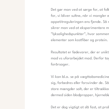
Det gør man ved at sørge for, at fo
for, vi bliver sultne, når vi mangle
appetitreguleringen ens fjende. Så
sikrer man ved at eksperimentere m
”lyksalighedspunkter”, hvor sammen
elementer som kostfiber og protein.
Resultatet er fødevarer, der er unik
mad vs uforarbejdet mad. Derfor tage
forårsager.
Vi kan bl.a. se på vægttabsmedicine
sig, forbedres eller forsvinder de. 
store mængder salt, der er tiltrække
dermed siden blodpropper, hjerneb
Det er dog vigtigt at slå fast, at pr