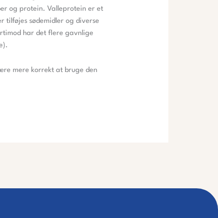
er og protein. Valleprotein er et
er tilføjes sødemidler og diverse
ærtimod har det flere gavnlige
e).
være mere korrekt at bruge den