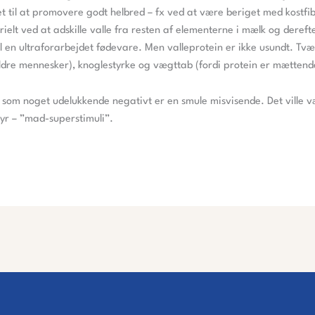
t til at promovere godt helbred – fx ved at være beriget med kostfib
rielt ved at adskille valle fra resten af elementerne i mælk og dereft
il en ultraforarbejdet fødevare. Men valleprotein er ikke usundt. Tv
ældre mennesker), knoglestyrke og vægttab (fordi protein er mættend
som noget udelukkende negativt er en smule misvisende. Det ville 
yr – ”mad-superstimuli”.