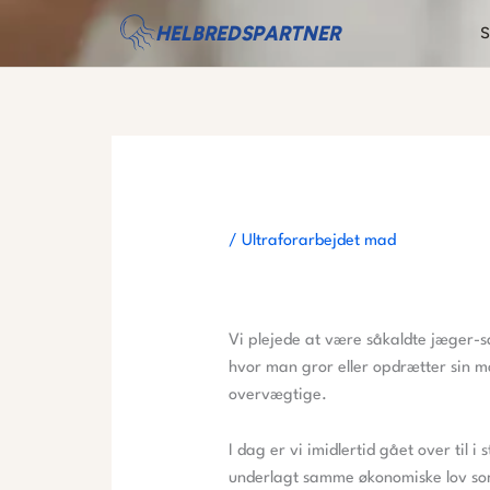
Gå
HELBREDSPARTNER
S
til
indholdet
/
Ultraforarbejdet mad
Vi plejede at være såkaldte jæger-sa
hvor man gror eller opdrætter sin ma
overvægtige.
I dag er vi imidlertid gået over til
underlagt samme økonomiske lov so