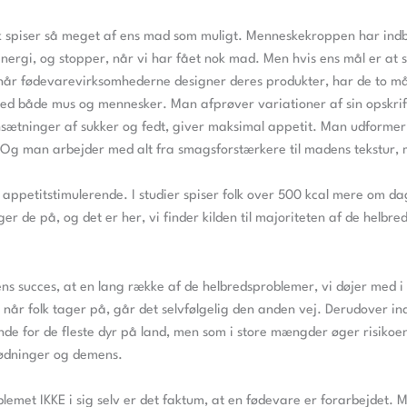
lk spiser så meget af ens mad som muligt. Menneskekroppen har ind
r energi, og stopper, når vi har fået nok mad. Men hvis ens mål er a
 når fødevarevirksomhederne designer deres produkter, har de to må
ed både mus og mennesker. Man afprøver variationer af sin opskrift
sætninger af sukker og fedt, giver maksimal appetit. Man udformer 
 Og man arbejder med alt fra smagsforstærkere til madens tekstur, 
t appetitstimulerende. I studier spiser folk over 500 kcal mere om da
r de på, og det er her, vi finder kilden til majoriteten af de helbr
ns succes, at en lang række af de helbredsproblemer, vi døjer med i
Så når folk tager på, går det selvfølgelig den anden vej. Derudover i
nde for de fleste dyr på land, men som i store mængder øger risikoen 
lødninger og demens.
oblemet IKKE i sig selv er det faktum, at en fødevare er forarbejdet.