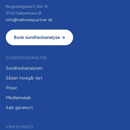
Ringstedgade 5, kld. th.
2100 København Ø
info@helbredspartner.dk
Book sundhedsanalyse →
SUNDHEDSANALYSE
Sundhedsanalysen
Sådan foregår det
Priser
Medlemskab
Køb gavekort
VIRKSOMHED