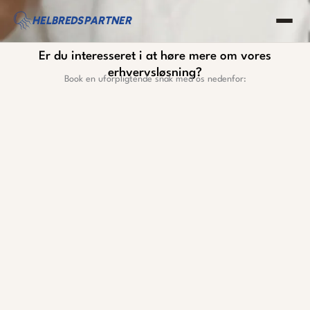
Gå
HELBREDSPARTNER
til
indholdet
Er du interesseret i at høre mere om vores
erhvervsløsning?
Book en uforpligtende snak med os nedenfor: